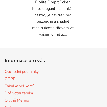
Biolite Firepit Poker.
Tento elegantní a funkční
nástroj je navržen pro
bezpečné a snadné
manipulace s dřevem ve
vašem ohništi,...
Z
á
Informace pro vás
p
a
Obchodní podmínky
t
GDPR
í
Tabulka velikostí
Doživotní záruka
O vlně Merino