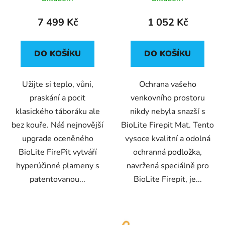
7 499 Kč
1 052 Kč
DO KOŠÍKU
DO KOŠÍKU
Užijte si teplo, vůni,
Ochrana vašeho
praskání a pocit
venkovního prostoru
klasického táboráku ale
nikdy nebyla snazší s
bez kouře. Náš nejnovější
BioLite Firepit Mat. Tento
upgrade oceněného
vysoce kvalitní a odolná
BioLite FirePit vytváří
ochranná podložka,
hyperúčinné plameny s
navržená speciálně pro
patentovanou...
BioLite Firepit, je...