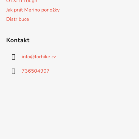
O Darn Tough
Jak prát Merino ponožky
Distribuce
Kontakt
info
@
forhike.cz
736504907