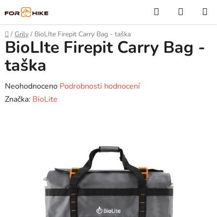
Přejít
Hledat
NÁKUP
na
KOŠÍK
obsah
Domů
/
Grily
/
BioLIte Firepit Carry Bag - taška
BioLIte Firepit Carry Bag -
taška
Průměrné
Neohodnoceno
Podrobnosti hodnocení
hodnocení
Značka:
BioLite
produktu
je
0,0
z
5
hvězdiček.