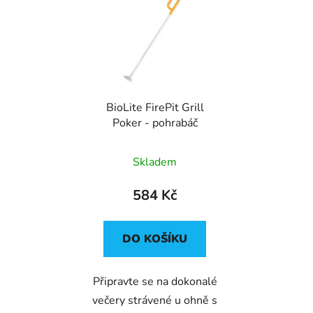
BioLite FirePit Grill
Poker - pohrabáč
Skladem
584 Kč
DO KOŠÍKU
Připravte se na dokonalé
večery strávené u ohně s