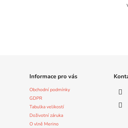
Z
á
Informace pro vás
Kont
p
a
Obchodní podmínky
t
GDPR
í
Tabulka velikostí
Doživotní záruka
O vlně Merino