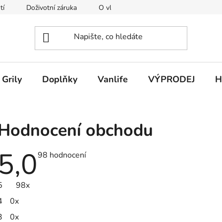
tí
Doživotní záruka
O vlně Merino
O Darn Tough
Grily
Doplňky
Vanlife
VÝPRODEJ
H
Hodnocení obchodu
5,0
Průměrné
98 hodnocení
hodnocení
obchodu
je
5
98x
5,0
z
4
0x
5
hvězdiček.
3
0x