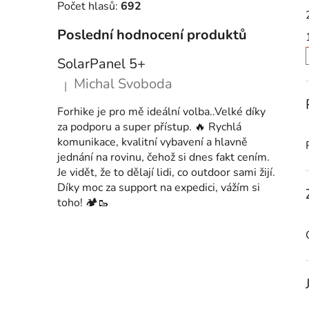
Počet hlasů:
692
p
a
Poslední hodnocení produktů
n
SolarPanel 5+
e
Michal Svoboda
l
|
Hodnocení produktu je 5 z 5 hvězdiček.
Forhike je pro mě ideální volba..Velké díky
i
za podporu a super přístup. 🔥 Rychlá
komunikace, kvalitní vybavení a hlavně
jednání na rovinu, čehož si dnes fakt cením.
Je vidět, že to dělají lidi, co outdoor sami žijí.
Díky moc za support na expedici, vážím si
toho! 🏕️🥾
í