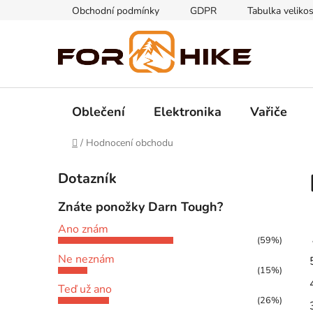
Přejít
Obchodní podmínky
GDPR
Tabulka velikos
na
obsah
Oblečení
Elektronika
Vařiče
Domů
/
Hodnocení obchodu
P
Dotazník
o
s
Znáte ponožky Darn Tough?
t
Ano znám
r
(59%)
a
Ne neznám
n
(15%)
n
Teď už ano
(26%)
í