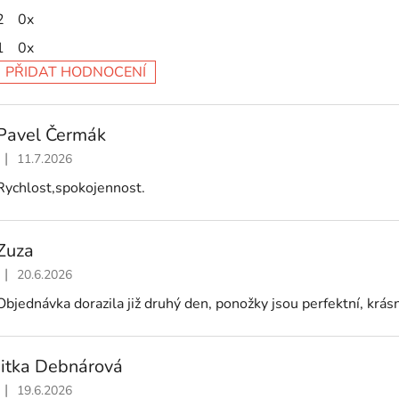
2
0x
1
0x
PŘIDAT HODNOCENÍ
V
ý
Pavel Čermák
p
|
11.7.2026
Hodnocení obchodu je 5 z 5 hvězdiček.
s
Rychlost,spokojennost.
h
o
Zuza
d
|
n
20.6.2026
Hodnocení obchodu je 5 z 5 hvězdiček.
o
Objednávka dorazila již druhý den, ponožky jsou perfektní, krásný 
c
e
Jitka Debnárová
n
|
19.6.2026
Hodnocení obchodu je 5 z 5 hvězdiček.