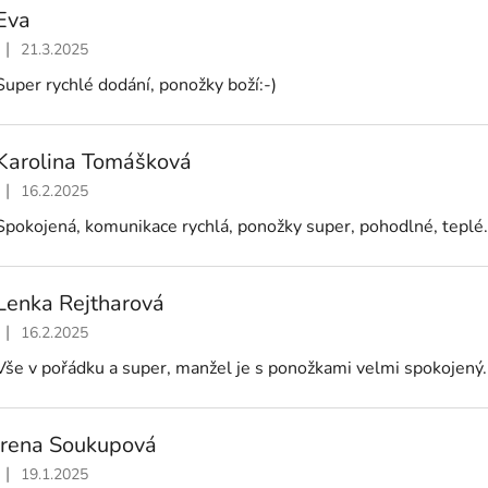
Eva
|
21.3.2025
Hodnocení obchodu je 5 z 5 hvězdiček.
Super rychlé dodání, ponožky boží:-)
Karolina Tomášková
|
16.2.2025
Hodnocení obchodu je 5 z 5 hvězdiček.
Spokojená, komunikace rychlá, ponožky super, pohodlné, teplé
Lenka Rejtharová
|
16.2.2025
Hodnocení obchodu je 5 z 5 hvězdiček.
Vše v pořádku a super, manžel je s ponožkami velmi spokojený.
Irena Soukupová
|
19.1.2025
Hodnocení obchodu je 5 z 5 hvězdiček.