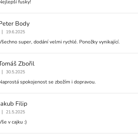
Nejlepší fusky!
Peter Body
|
19.6.2025
Hodnocení obchodu je 5 z 5 hvězdiček.
Všechno super, dodání velmi rychlé. Ponožky vynikající.
Tomáš Zbořil
|
30.5.2025
Hodnocení obchodu je 5 z 5 hvězdiček.
Naprostá spokojenost se zbožím i dopravou.
Jakub Filip
|
21.5.2025
Hodnocení obchodu je 5 z 5 hvězdiček.
Vše v cajku :)