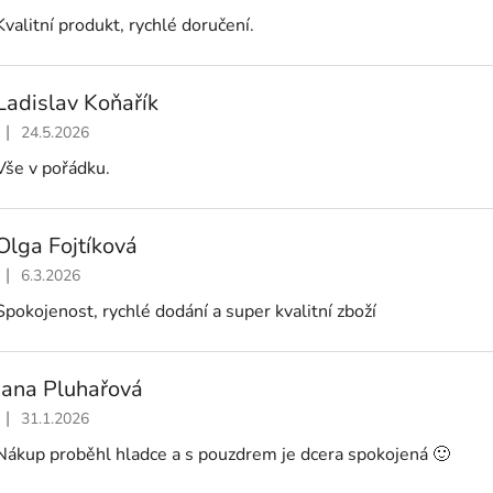
Kvalitní produkt, rychlé doručení.
Ladislav Koňařík
|
24.5.2026
Hodnocení obchodu je 5 z 5 hvězdiček.
Vše v pořádku.
Olga Fojtíková
|
6.3.2026
Hodnocení obchodu je 5 z 5 hvězdiček.
Spokojenost, rychlé dodání a super kvalitní zboží
Jana Pluhařová
|
31.1.2026
Hodnocení obchodu je 5 z 5 hvězdiček.
Nákup proběhl hladce a s pouzdrem je dcera spokojená 🙂