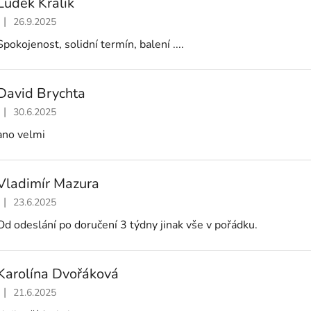
Luděk Králík
|
26.9.2025
Hodnocení obchodu je 5 z 5 hvězdiček.
Spokojenost, solidní termín, balení ....
David Brychta
|
30.6.2025
Hodnocení obchodu je 5 z 5 hvězdiček.
ano velmi
Vladimír Mazura
|
23.6.2025
Hodnocení obchodu je 5 z 5 hvězdiček.
Od odeslání po doručení 3 týdny jinak vše v pořádku.
Karolína Dvořáková
|
21.6.2025
Hodnocení obchodu je 5 z 5 hvězdiček.