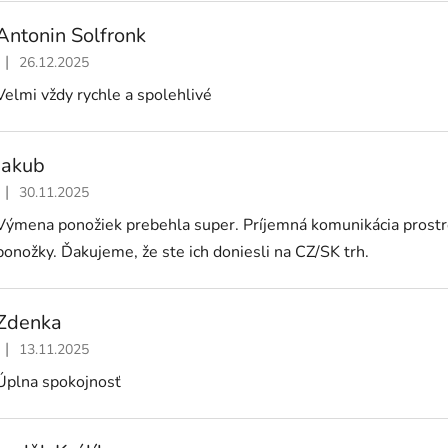
Antonin Solfronk
|
26.12.2025
Hodnocení obchodu je 5 z 5 hvězdiček.
Velmi vždy rychle a spolehlivé
Jakub
|
30.11.2025
Hodnocení obchodu je 5 z 5 hvězdiček.
Výmena ponožiek prebehla super. Príjemná komunikácia prost
ponožky. Ďakujeme, že ste ich doniesli na CZ/SK trh.
Zdenka
|
13.11.2025
Hodnocení obchodu je 5 z 5 hvězdiček.
Úplna spokojnosť