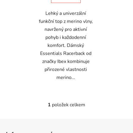
Lehký a univerzální
funkční top z merino vlny,
navržený pro aktivní
pohyb i každodenní
komfort. Dámský
Essentials Racerback od
značky Ibex kombinuje
přirozené vlastnosti
merino...
1
položek celkem
O
v
l
Z
á
á