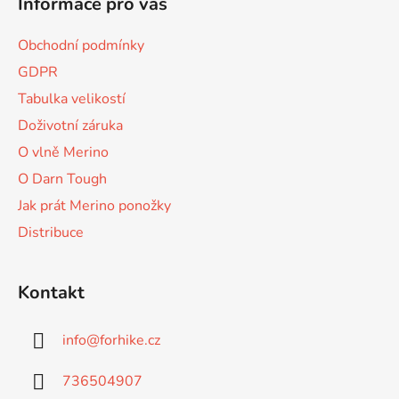
d
Informace pro vás
p
a
a
c
Obchodní podmínky
t
í
GDPR
p
í
r
Tabulka velikostí
v
Doživotní záruka
k
O vlně Merino
y
v
O Darn Tough
ý
Jak prát Merino ponožky
p
Distribuce
i
s
u
Kontakt
info
@
forhike.cz
736504907