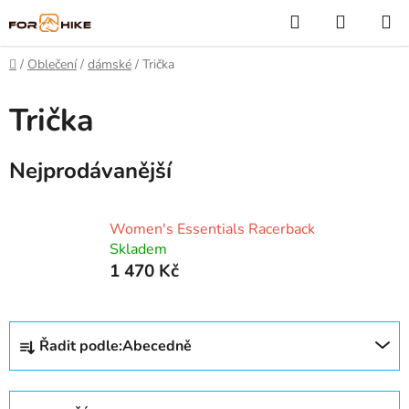
Přejít
Hledat
NÁKUP
na
KOŠÍK
obsah
Domů
/
Oblečení
/
dámské
/
Trička
Trička
Nejprodávanější
Women's Essentials Racerback
Skladem
1 470 Kč
Ř
Řadit podle:
Abecedně
a
z
e