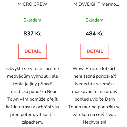
MICRO CREW
MIDWEIGHT merino
LIGHTWEIGHT merino
ponožky
Průměrné
Průměrné
ponožky
Skladem
Skladem
hodnocení
hodnocení
produktu
produktu
837 Kč
484 Kč
je
je
5,0
5,0
DETAIL
DETAIL
z
z
5
5
Obvykle se v lese chceme
Wow. Proč na fotkách
hvězdiček.
hvězdiček.
medvědům vyhnout… ale
není žádná ponožka?!
tohle je jiný případ!
Nenechte se zmást
Turistická ponožka Bear
maskováním, na druhý
Town vám pomůže přejít
pohled uvidíte Darn
každou trasu a ochrání vás
Tough merino ponožku se
před potem, vlhkostí i
zárukou na celý život.
zápachem.
Nechybí ani