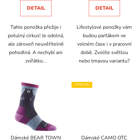
5,0
DETAIL
DETAIL
z
5
Tahle ponožka přežije i
Lifestylové ponožky vám
hvězdiček.
potulný cirkus! Je odolná,
budou parťákem ve
ale zároveň neuvěřitelně
volném čase i v pracovní
pohodlná. A nechybí ani
době. Zvolíte světlou
zvířátko...
nebo tmavou variantu?
VÝPRODEJ
Dámské BEAR TOWN
Dámské CAMO OTC