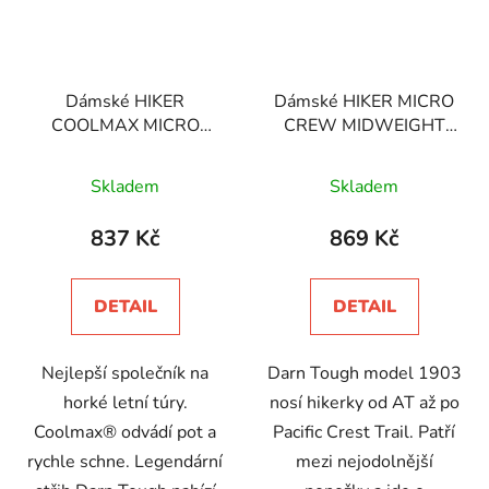
Dámské HIKER
Dámské HIKER MICRO
COOLMAX MICRO
CREW MIDWEIGHT
CREW MIDWEIGHT
merino ponožky
Průměrné
ponožky
Skladem
Skladem
hodnocení
produktu
837 Kč
869 Kč
je
5,0
DETAIL
DETAIL
z
5
Nejlepší společník na
Darn Tough model 1903
hvězdiček.
horké letní túry.
nosí hikerky od AT až po
Coolmax® odvádí pot a
Pacific Crest Trail. Patří
rychle schne. Legendární
mezi nejodolnější