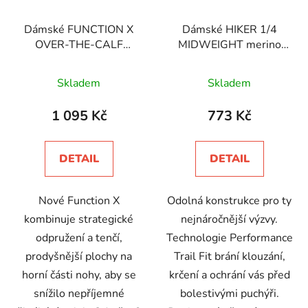
Dámské FUNCTION X
Dámské HIKER 1/4
OVER-THE-CALF
MIDWEIGHT merino
MIDWEIGHTt Ski &
ponožky
Průměrné
Snowboard merino
Skladem
Skladem
ponožky
hodnocení
produktu
1 095 Kč
773 Kč
je
5,0
DETAIL
DETAIL
z
5
Nové Function X
Odolná konstrukce pro ty
hvězdiček.
kombinuje strategické
nejnáročnější výzvy.
odpružení a tenčí,
Technologie Performance
prodyšnější plochy na
Trail Fit brání klouzání,
horní části nohy, aby se
krčení a ochrání vás před
snížilo nepříjemné
bolestivými puchýři.