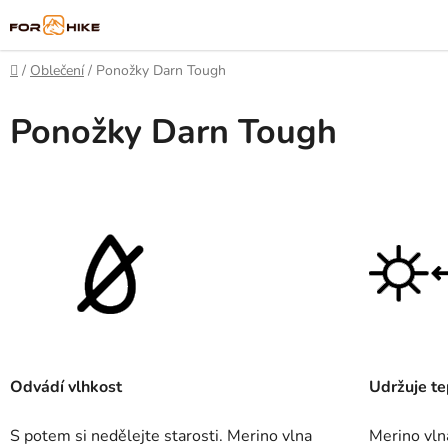
Přejít
na
obsah
Domů
/
Oblečení
/
Ponožky Darn Tough
Ponožky Darn Tough
Odvádí vlhkost
Udržuje te
S potem si nedělejte starosti. Merino vlna
Merino vln