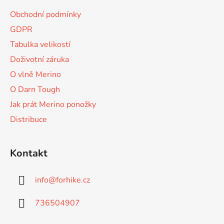
r
a
Obchodní podmínky
v
t
k
GDPR
í
y
Tabulka velikostí
v
Doživotní záruka
ý
p
O vlně Merino
i
O Darn Tough
s
u
Jak prát Merino ponožky
Distribuce
Kontakt
info
@
forhike.cz
736504907