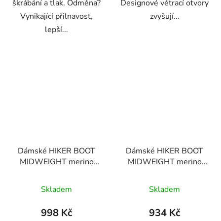
škrábání a tlak. Odměna?
Designové větrací otvory
Vynikající přilnavost,
zvyšují...
lepší...
Dámské HIKER BOOT
Dámské HIKER BOOT
MIDWEIGHT merino
MIDWEIGHT merino
ponožky
ponožky
Skladem
Skladem
998 Kč
934 Kč