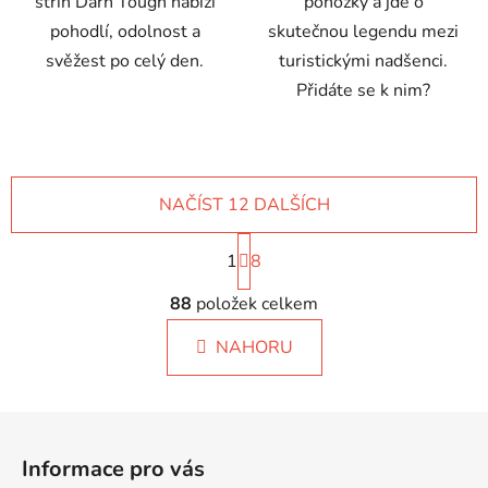
střih Darn Tough nabízí
ponožky a jde o
pohodlí, odolnost a
skutečnou legendu mezi
svěžest po celý den.
turistickými nadšenci.
Přidáte se k nim?
NAČÍST 12 DALŠÍCH
S
1
t
8
r
O
á
88
položek celkem
v
n
l
k
NAHORU
á
o
d
v
a
á
Z
c
n
á
í
í
Informace pro vás
p
p