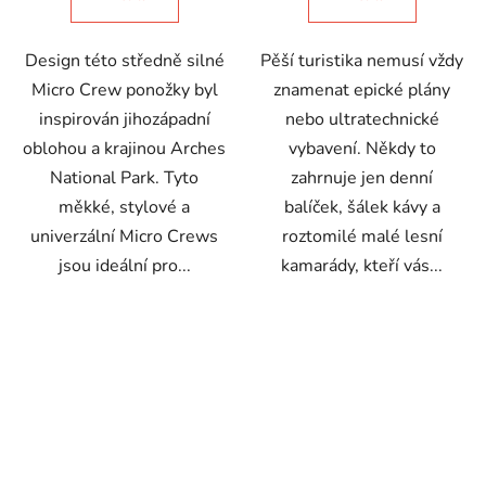
z
5
Design této středně silné
Pěší turistika nemusí vždy
hvězdiček.
Micro Crew ponožky byl
znamenat epické plány
inspirován jihozápadní
nebo ultratechnické
oblohou a krajinou Arches
vybavení. Někdy to
National Park. Tyto
zahrnuje jen denní
měkké, stylové a
balíček, šálek kávy a
univerzální Micro Crews
roztomilé malé lesní
jsou ideální pro...
kamarády, kteří vás...