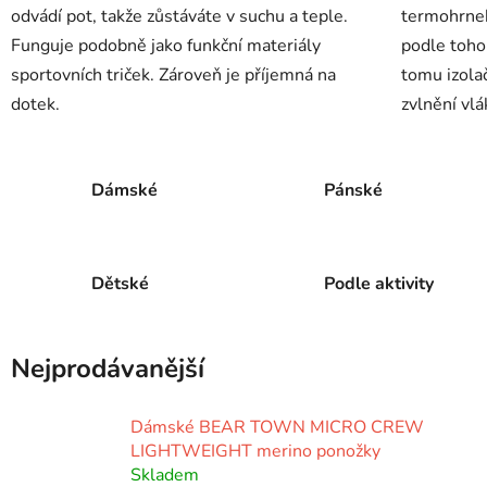
odvádí pot, takže zůstáváte v suchu a teple.
termohrnek
Funguje podobně jako funkční materiály
podle toho
sportovních triček. Zároveň je příjemná na
tomu izolač
dotek.
zvlnění vlá
Dámské
Pánské
Dětské
Podle aktivity
Nejprodávanější
Dámské BEAR TOWN MICRO CREW
LIGHTWEIGHT merino ponožky
Skladem