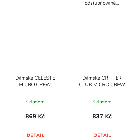
odstupňovaná...
Dámské CELESTE
Dámské CRITTER
MICRO CREW
CLUB MICRO CREW
MIDWEIGHT merino
MIDWEIGHT merino
Průměrné
ponožky
ponožky
Skladem
Skladem
hodnocení
produktu
869 Kč
837 Kč
je
5,0
DETAIL
DETAIL