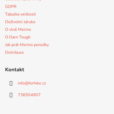
t
GDPR
í
Tabulka velikostí
Doživotní záruka
O vlně Merino
O Darn Tough
Jak prát Merino ponožky
Distribuce
Kontakt
info
@
forhike.cz
736504907