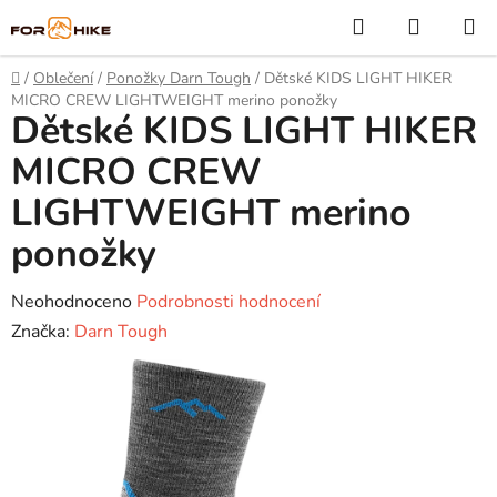
Přejít
Hledat
NÁKUP
na
KOŠÍK
obsah
Domů
/
Oblečení
/
Ponožky Darn Tough
/
Dětské KIDS LIGHT HIKER
MICRO CREW LIGHTWEIGHT merino ponožky
Dětské KIDS LIGHT HIKER
MICRO CREW
LIGHTWEIGHT merino
ponožky
Průměrné
Neohodnoceno
Podrobnosti hodnocení
hodnocení
Značka:
Darn Tough
produktu
je
0,0
z
5