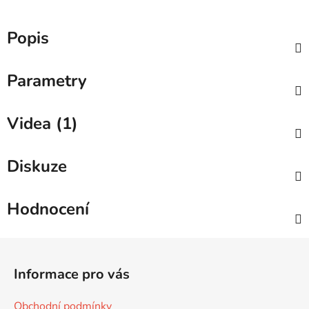
Popis
Parametry
Videa (1)
Diskuze
Hodnocení
Z
á
Informace pro vás
p
a
Obchodní podmínky