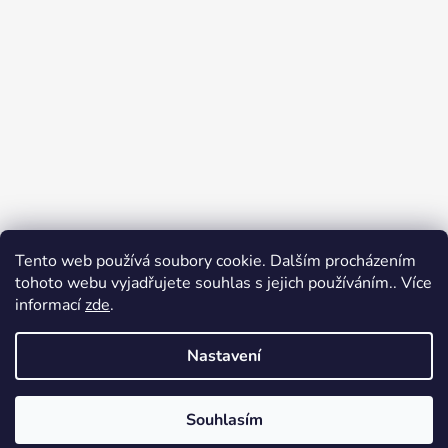
Tento web používá soubory cookie. Dalším procházením
tohoto webu vyjadřujete souhlas s jejich používáním.. Více
informací
zde
.
Nastavení
Souhlasím
Vytvořil Shoptet
Copyright 2026
FOR HIKE
. Všechna práva vyhrazena.