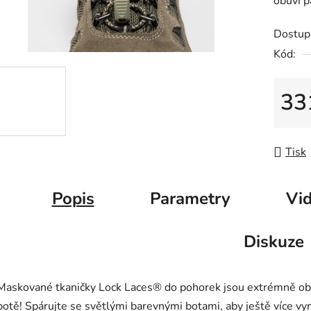
obuvi p
0,0
z
Dostup
5
Kód:
hvězdič
33
Měrná
Tisk
Popis
Parametry
Vid
Diskuze
Maskované tkaničky Lock Laces® do pohorek jsou extrémně obl
botě! Spárujte se světlými barevnými botami, aby ještě více vyn