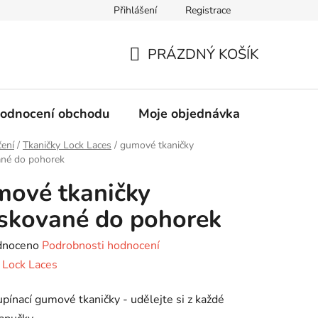
Přihlášení
Registrace
Jak prát Merino ponožky
Distribuce
PRÁZDNÝ KOŠÍK
NÁKUPNÍ
KOŠÍK
odnocení obchodu
Moje objednávka
ení
/
Tkaničky Lock Laces
/
gumové tkaničky
né do pohorek
ové tkaničky
skované do pohorek
né
dnoceno
Podrobnosti hodnocení
ení
:
Lock Laces
tu
pínací
gumové tkaničky - udělejte si z každé