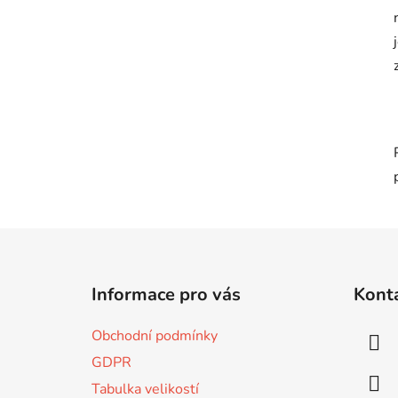
Z
á
Informace pro vás
Kont
p
a
Obchodní podmínky
t
GDPR
í
Tabulka velikostí