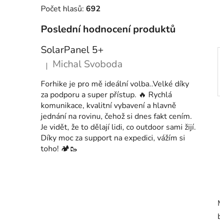
í
Počet hlasů:
692
p
a
Poslední hodnocení produktů
n
SolarPanel 5+
e
Michal Svoboda
l
|
Hodnocení produktu je 5 z 5 hvězdiček.
Forhike je pro mě ideální volba..Velké díky
za podporu a super přístup. 🔥 Rychlá
komunikace, kvalitní vybavení a hlavně
jednání na rovinu, čehož si dnes fakt cením.
Je vidět, že to dělají lidi, co outdoor sami žijí.
Díky moc za support na expedici, vážím si
toho! 🏕️🥾