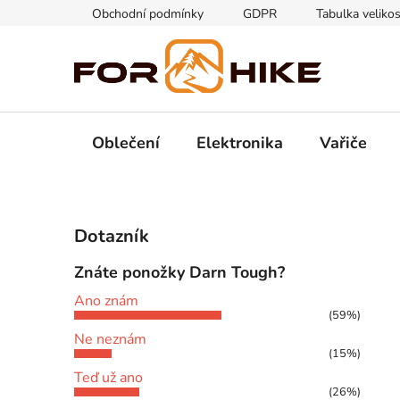
Přejít
Obchodní podmínky
GDPR
Tabulka velikos
na
obsah
Oblečení
Elektronika
Vařiče
P
Dotazník
o
s
Znáte ponožky Darn Tough?
t
Ano znám
r
(59%)
a
Ne neznám
n
(15%)
n
Teď už ano
(26%)