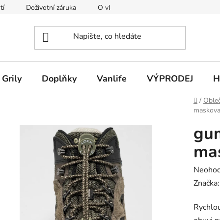
tí
Doživotní záruka
O vlně Merino
O Darn Tough
Grily
Doplňky
Vanlife
VÝPRODEJ
H
Domů
/
Obleč
maskova
gum
ma
Průměr
Neoho
hodnoc
Značka
produk
Rychlou
je