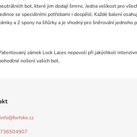
neutrálních bot, které jim dodají šmrnc. Jedna velikost pro všec
jedince se speciálními potřebami i dospělé. Každé balení osahu
zámky a 2 spony na šňůrky a je vhodný pro šněrování jednoho p
Patentovaný zámek Lock Laces nepovolí při jakýchkoli intenzivní
pohodlné nošení vašich bot.
akt
info
@
forhike.cz
736504907