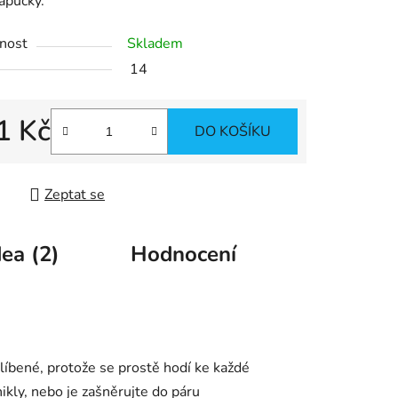
apučky.
nost
Skladem
14
ek.
1 Kč
DO KOŠÍKU
 cena:
Zeptat se
ea (2)
Hodnocení
íbené, protože se prostě hodí ke každé
ikly, nebo je zašněrujte do páru