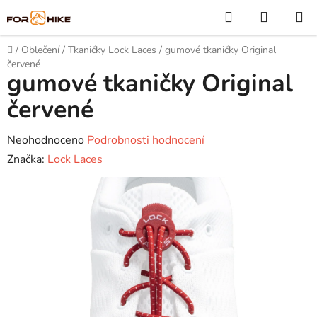
Přejít
Hledat
NÁKUP
na
KOŠÍK
obsah
Domů
/
Oblečení
/
Tkaničky Lock Laces
/
gumové tkaničky Original
červené
gumové tkaničky Original
červené
Průměrné
Neohodnoceno
Podrobnosti hodnocení
hodnocení
Značka:
Lock Laces
produktu
je
0,0
z
5
hvězdiček.