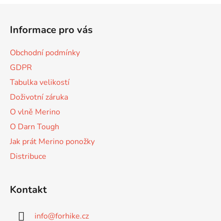
Z
á
Informace pro vás
p
a
Obchodní podmínky
t
GDPR
í
Tabulka velikostí
Doživotní záruka
O vlně Merino
O Darn Tough
Jak prát Merino ponožky
Distribuce
Kontakt
info
@
forhike.cz