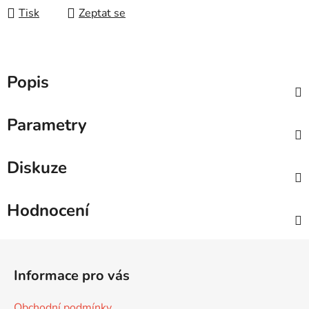
Tisk
Zeptat se
Popis
Parametry
Diskuze
Hodnocení
Z
á
Informace pro vás
p
a
Obchodní podmínky