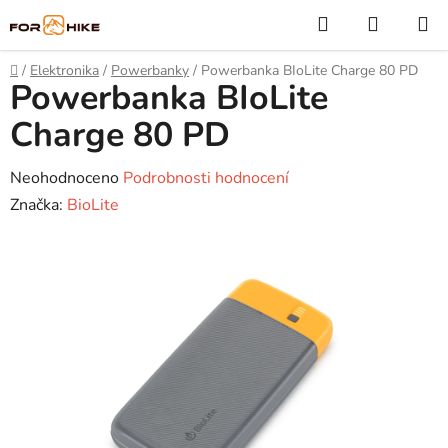
Přejít
Hledat
NÁKUP
na
KOŠÍK
obsah
Domů
/
Elektronika
/
Powerbanky
/
Powerbanka BIoLite Charge 80 PD
Powerbanka BIoLite
Charge 80 PD
Průměrné
Neohodnoceno
Podrobnosti hodnocení
hodnocení
Značka:
BioLite
produktu
je
0,0
z
5
hvězdiček.