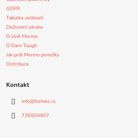
t
GDPR
í
Tabulka velikostí
Doživotní záruka
O vlně Merino
O Darn Tough
Jak prát Merino ponožky
Distribuce
Kontakt
info
@
forhike.cz
736504907