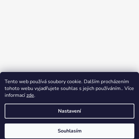
Tento web používá soubory cookie. Dalším procházením
tohoto webu vyjadřujete souhlas s jejich používáním.. Více
informací
zde
.
Nastavení
Souhlasím
Vytvořil Shoptet