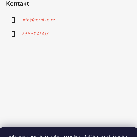
Kontakt
info
@
forhike.cz
736504907
Tento web používá soubory cookie. Dalším procházením