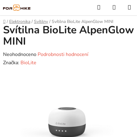
Přejít
Hledat
NÁKUP
na
KOŠÍK
obsah
Domů
/
Elektronika
/
Svítilny
/
Svítilna BioLite AlpenGlow MINI
Svítilna BioLite AlpenGlow
MINI
Průměrné
Neohodnoceno
Podrobnosti hodnocení
hodnocení
Značka:
BioLite
produktu
je
0,0
z
5
hvězdiček.