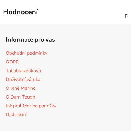
Hodnocení
Z
á
Informace pro vás
p
a
Obchodní podmínky
t
GDPR
í
Tabulka velikostí
Doživotní záruka
O vlně Merino
O Darn Tough
Jak prát Merino ponožky
Distribuce