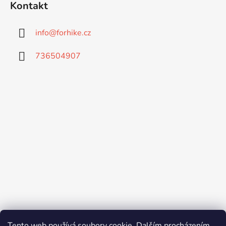
Kontakt
info
@
forhike.cz
736504907
Tento web používá soubory cookie. Dalším procházením