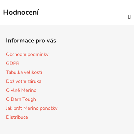
Hodnocení
Z
á
Informace pro vás
p
a
Obchodní podmínky
t
GDPR
í
Tabulka velikostí
Doživotní záruka
O vlně Merino
O Darn Tough
Jak prát Merino ponožky
Distribuce