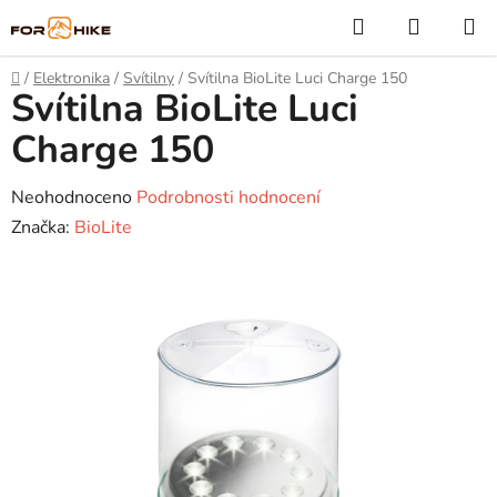
Přejít
Hledat
NÁKUP
na
KOŠÍK
obsah
Domů
/
Elektronika
/
Svítilny
/
Svítilna BioLite Luci Charge 150
Svítilna BioLite Luci
Charge 150
Průměrné
Neohodnoceno
Podrobnosti hodnocení
hodnocení
Značka:
BioLite
produktu
je
0,0
z
5
hvězdiček.