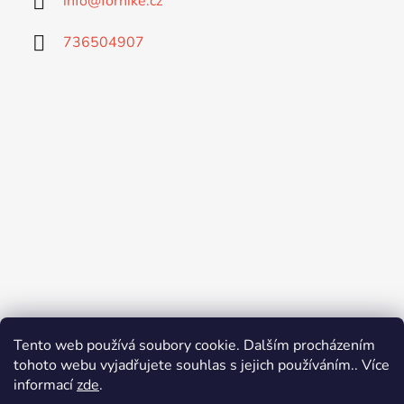
info
@
forhike.cz
736504907
Tento web používá soubory cookie. Dalším procházením
tohoto webu vyjadřujete souhlas s jejich používáním.. Více
informací
zde
.