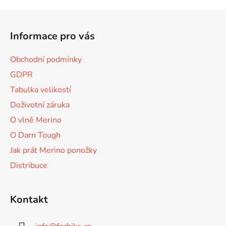
Z
á
Informace pro vás
p
a
Obchodní podmínky
t
GDPR
í
Tabulka velikostí
Doživotní záruka
O vlně Merino
O Darn Tough
Jak prát Merino ponožky
Distribuce
Kontakt