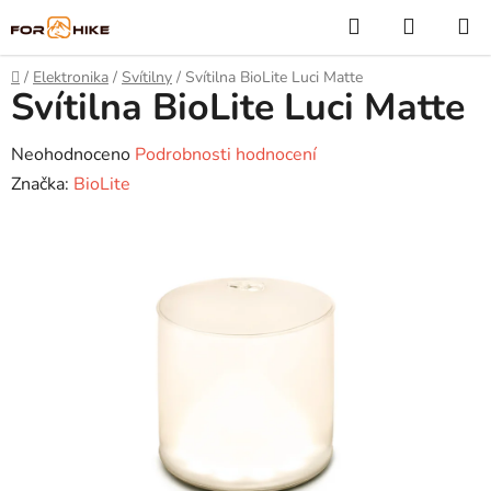
Přejít
Hledat
NÁKUP
na
KOŠÍK
obsah
Domů
/
Elektronika
/
Svítilny
/
Svítilna BioLite Luci Matte
Svítilna BioLite Luci Matte
Průměrné
Neohodnoceno
Podrobnosti hodnocení
hodnocení
Značka:
BioLite
produktu
je
0,0
z
5
hvězdiček.