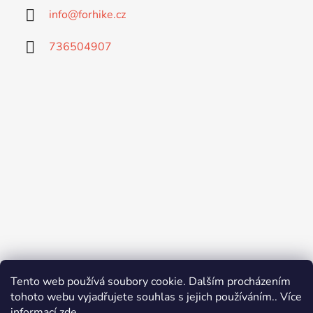
info
@
forhike.cz
736504907
Tento web používá soubory cookie. Dalším procházením
tohoto webu vyjadřujete souhlas s jejich používáním.. Více
informací
zde
.