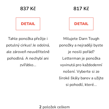
t
produktu
produktu
837 Kč
817 Kč
ů
je
je
5,0
5,0
DETAIL
DETAIL
z
z
5
5
Tahle ponožka přežije i
Milujete Darn Tough
hvězdiček.
hvězdiček.
potulný cirkus! Je odolná,
ponožky a nejraději byste
ale zároveň neuvěřitelně
je nosili pořád?
pohodlná. A nechybí ani
Letterman je ponožka
zvířátko...
vyvinutá pro každodenní
nošení. Vyberte si ze
široké škály barev a užijte
si pohodlí, které...
2
položek celkem