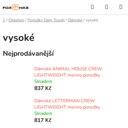
Přejít
Hledat
NÁKUP
na
KOŠÍK
obsah
Domů
/
Oblečení
/
Ponožky Darn Tough
/
Dámské
/
vysoké
vysoké
Nejprodávanější
Dámské ANIMAL HOUSE CREW
LIGHTWEIGHT merino ponožky
Skladem
837 Kč
Dámské LETTERMAN CREW
LIGHTWEIGHT merino ponožky
Skladem
817 Kč