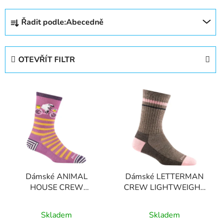
Ř
Řadit podle:
Abecedně
a
z
e
OTEVŘÍT FILTR
n
í
V
p
ý
r
p
o
i
d
s
u
p
k
r
t
Dámské ANIMAL
Dámské LETTERMAN
o
ů
HOUSE CREW
CREW LIGHTWEIGHT
d
LIGHTWEIGHT merino
merino ponožky
u
Průměrné
Průměrné
ponožky
Skladem
Skladem
k
hodnocení
hodnocení