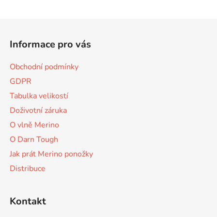
O
v
l
Z
á
á
d
Informace pro vás
p
a
a
c
Obchodní podmínky
t
í
GDPR
p
í
r
Tabulka velikostí
v
Doživotní záruka
k
O vlně Merino
y
v
O Darn Tough
ý
Jak prát Merino ponožky
p
Distribuce
i
s
u
Kontakt