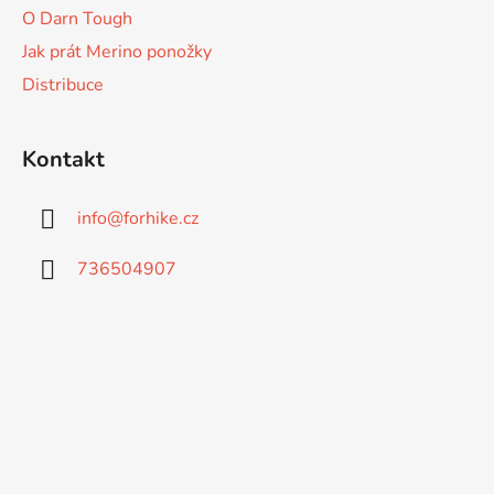
O Darn Tough
Jak prát Merino ponožky
Distribuce
Kontakt
info
@
forhike.cz
736504907