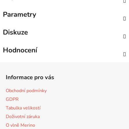
Parametry
Diskuze
Hodnocení
Z
á
Informace pro vás
p
a
Obchodní podmínky
t
GDPR
í
Tabulka velikostí
Doživotní záruka
O vlně Merino